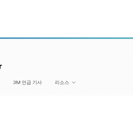
r
3M 언급 기사
리소스