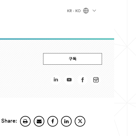
KR - KO
구독
Share: